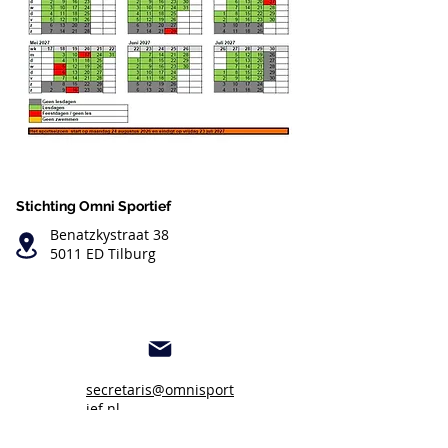
Stichting Omni Sportief
Benatzkystraat 38
5011 ED Tilburg
secretaris@omnisport
ief.nl
KvK nummer:
61965391